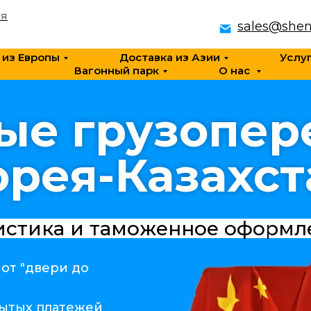
ия
sales@shen
 из Европы
Доставка из Азии
Услу
Вагонный парк
О нас
ые грузопер
орея-Казахст
истика и таможенное оформл
 от "двери до
рытых платежей