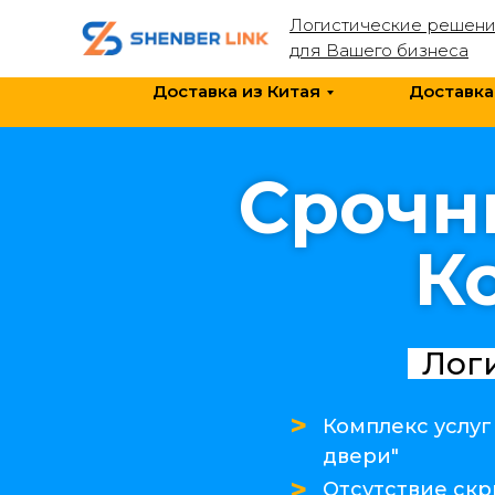
Логистические решен
для Вашего бизнеса
Доставка из Китая
Доставка
Срочн
К
Лог
>
Комплекс услуг
двери"
>
Отсутствие ск