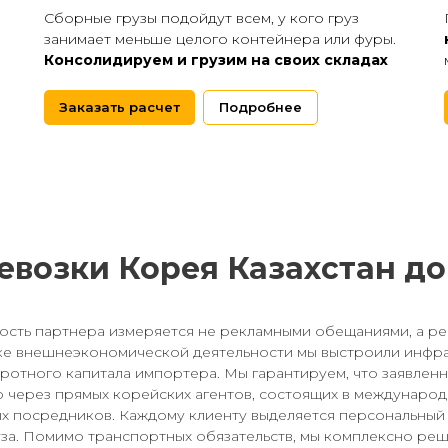
Сборные грузы подойдут всем, у кого груз
занимает меньше целого контейнера или фуры.
Консолидируем и грузим на своих складах
Заказать расчет
Подробнее
евозки Корея Казахстан д
сть партнера измеряется не рекламными обещаниями, а ре
ке внешнеэкономической деятельности мы выстроили инфра
ротного капитала импортера. Мы гарантируем, что заявленн
 через прямых корейских агентов, состоящих в международ
х посредников. Каждому клиенту выделяется персональный 
уза. Помимо транспортных обязательств, мы комплексно ре