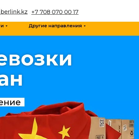
berlink.kz
+7 708 070 00 17
ги
Другие направления
евозки
ан
ение