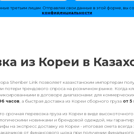
ные третьим лицам. Отправляя свои данные в этой форме, вы с
конфиденциальности
ка из Кореи в Казах
ора Shenber Link позволяет казахстанским импортерам полу
и потери трендового спроса на розничном рынке. Когда кл
афиксированными в договоре диапазонами: для коммерческ
96 часов
, а быстрая доставка из Кореи сборного груза
от 5
то срочная перевозка груза из Кореи в виде высокоточног
ологическими новинками и брендовой одеждой, мы гарантир
ы на экспресс доставку из Кореи - итоговая смета всегда з
 заказчиков от финансового шока при получении финальног