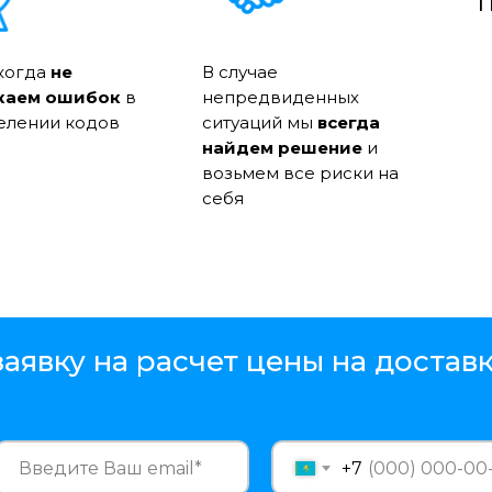
п
когда
не
В случае
каем ошибок
в
непредвиденных
елении кодов
ситуаций мы
всегда
найдем решение
и
возьмем все риски на
себя
заявку на расчет цены на доставк
+7