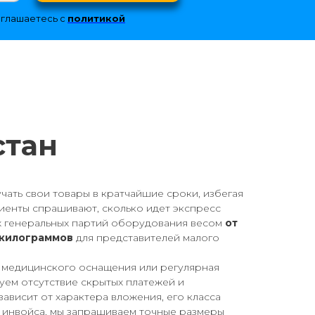
оглашаетесь с
политикой
стан
чать свои товары в кратчайшие сроки, избегая
иенты спрашивают, сколько идет экспресс
их генеральных партий оборудования весом
от
 килограммов
для представителей малого
о медицинского оснащения или регулярная
уем отсутствие скрытых платежей и
ависит от характера вложения, его класса
о инвойса, мы запрашиваем точные размеры