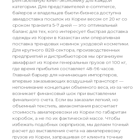
рентабельную юнит-экономику для каждой
категории. Для представителей e-commerce,
байеров и владельцев бьюти-бизнеса доступна
авиадоставка посылок из Кореи весом от 20 кг со
сроком транзита 5–7 дней — это оптимальный
баланс для тех, кого интересует быстрая доставка
одежды из Кореи в Казахстан или оперативная
поставка трендовых новинок уходовой косметики.
Для крупного B2B-сектора, производственных
предприятий и дистрибьюторов мы организуем
авиафрахт из Кореи генеральных грузов от 100 кг,
где время прибытия составляет 48–96 часов.
Главный барьер для начинающих импортеров,
впервые заказывающих воздушный транспорт —
непонимание концепции объемного веса, из-за чего
возникает финансовый шок при выставлении
финального счета. Если вы заказали легкий, но
объемный текстиль, авиакомпания рассчитает
стоимость авиаперевозки из Кореи по габаритам
коробок, а не по их фактической массе. Чтобы
избежать подобных сюрпризов, мы делаем точный
расчет до выставления счета на авиаперевозку
грузов из Кореи, запрашивая от клиента точные