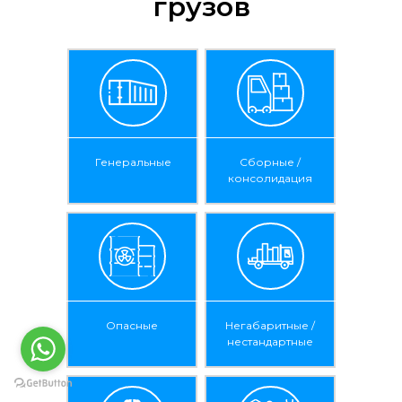
грузов
Генеральные
Сборные /
консолидация
Опасные
Негабаритные /
нестандартные