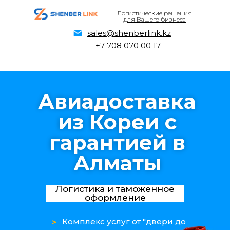
Логистические решения
для Вашего бизнеса
sales@shenberlink.kz
+7 708 070 00 17
Авиадоставка
из Кореи с
гарантией в
Алматы
Логистика и таможенное
оформление
Комплекс услуг от "двери до
>