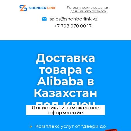
Логистические решения
для Вашего бизнеса
sales@shenberlink.kz
+7 708 070 00 17
Доставка
товара с
Alibaba в
Казахстан
под ключ
Логистика и таможенное
оформление
Комплекс услуг от "двери до
>